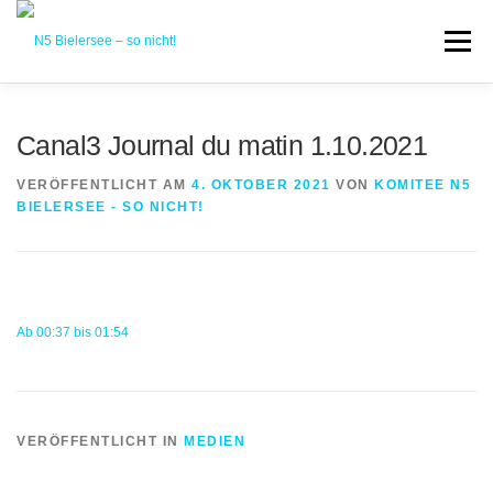
Zum
Inhalt
Menü
springen
STARTSEITE
BEWEGT
GEMEINDEINITIATIVE
Canal3 Journal du matin 1.10.2021
VERÖFFENTLICHT AM
4. OKTOBER 2021
VON
KOMITEE N5
INFORMATION
REAKTIONEN & LESERBRIEFE
BIELERSEE - SO NICHT!
KOMITEE
GALERIE
FRANÇAIS
Ab 00:37 bis 01:54
VERÖFFENTLICHT IN
MEDIEN