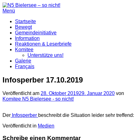
Zum
Inhalt
Menü
springen
Startseite
Bewegt
Gemeindeinitiative
Information
Reaktionen & Leserbriefe
Komitee
Unterstütze uns!
Galerie
Français
Infosperber 17.10.2019
Veröffentlicht am
28. Oktober 2019
29. Januar 2020
von
Komitee N5 Bielersee - so nicht!
Der
Infosperber
beschreibt die Situation leider sehr treffend:
Veröffentlicht in
Medien
Schreibe einen Kommentar