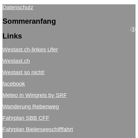
Datenschutz
Sommeranfang
i
Links
Westast.ch-linkes Ufer
Westast.ch
Westast so nicht!
facebook
Meteo in Wingreis by SRF
Wanderung Rebenweg
Fahrplan SBB CFF
Fahrplan Bielerseeschifffahrt