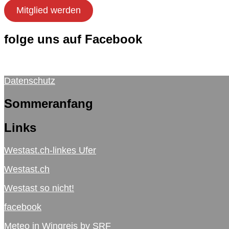
Mitglied werden
folge uns auf Facebook
Datenschutz
Sommeranfang
Links
Westast.ch-linkes Ufer
Westast.ch
Westast so nicht!
facebook
Meteo in Wingreis by SRF