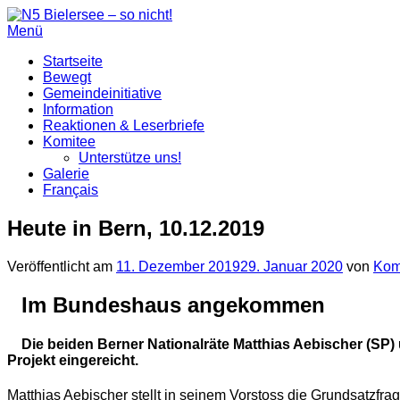
Zum
Inhalt
Menü
springen
Startseite
Bewegt
Gemeindeinitiative
Information
Reaktionen & Leserbriefe
Komitee
Unterstütze uns!
Galerie
Français
Heute in Bern, 10.12.2019
Veröffentlicht am
11. Dezember 2019
29. Januar 2020
von
Komi
Im Bundeshaus angekommen
Die beiden Berner Nationalräte Matthias Aebischer (S
Projekt eingereicht.
Matthias Aebischer stellt in seinem Vorstoss die Grundsatzfra