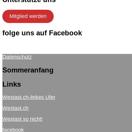
Mitglied werden
folge uns auf Facebook
Datenschutz
Sommeranfang
Links
Westast.ch-linkes Ufer
Westast.ch
Westast so nicht!
facebook